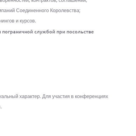
воренностей, контрактов, соглашений;
мпаний Соединенного Королевства;
ингов и курсов.
я пограничной службой при посольстве
альный характер. Для участия в конференциях
.