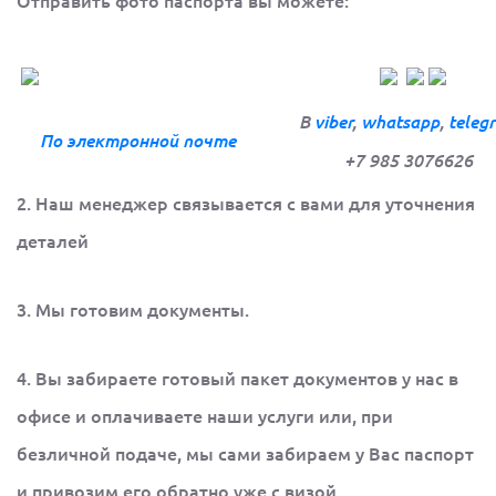
Отправить фото паспорта вы можете:
В
viber
,
whatsapp
,
teleg
По электронной
почте
+7 985 3076626
2. Наш менеджер связывается с вами для уточнения
деталей
3. Мы готовим документы.
4. Вы забираете готовый пакет документов у нас в
офисе и оплачиваете наши услуги или, при
безличной подаче, мы сами забираем у Вас паспорт
и привозим его обратно уже с визой.