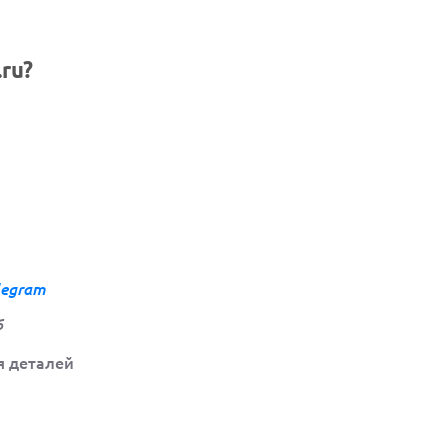
ru?
legram
6
я деталей