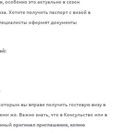
, особенно это актуально в сезон
и
аза. Хотите получить паспорт с визой в
и специалисты оформят документы
ей:
.
которым вы вправе получить гостевую визу в
ми же. Важно знать, что в Консульство или в
енный
,
оригинал приглашения
копию